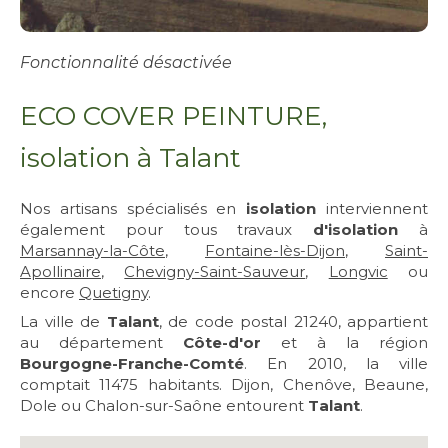
Fonctionnalité désactivée
ECO COVER PEINTURE,
isolation à Talant
Nos artisans spécialisés en
isolation
interviennent
également pour tous travaux
d'isolation
à
Marsannay-la-Côte
,
Fontaine-lès-Dijon
,
Saint-
Apollinaire
,
Chevigny-Saint-Sauveur
,
Longvic
ou
encore
Quetigny
.
La ville de
Talant
, de code postal 21240, appartient
au département
Côte-d'or
et à la région
Bourgogne-Franche-Comté
. En 2010, la ville
comptait 11475 habitants. Dijon, Chenôve, Beaune,
Dole ou Chalon-sur-Saône entourent
Talant
.