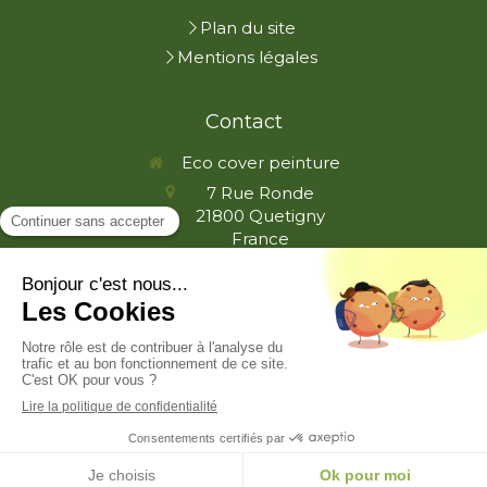
Plan du site
Mentions légales
Contact
Eco cover peinture
7 Rue Ronde
21800
Quetigny
France
ecopeintre21@gmail.com
Demander un devis
Création et référencement du site par Simplébo
Ce site a été proposé par la
CAPEB